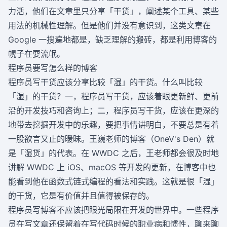
力活，他们在文章里只分享「干货」，阐述某个工具、某些
用法的机械性理解。但是他们并没有意识到，这类文章在
Google 一搜遍地都是，缺乏理解的搬砖，都是利用博客的
幌子在耍流氓。
程序员要写怎么样的博客
程序员写干货应该分享比较「湿」的干货。什么叫比较
「湿」的干货？一，程序员写干货，应该着眼更新鲜、更前
沿的开发技巧和咨询上；二，程序员写干货，应该在更深的
地带去挖掘开发中的乐趣，要把事情讲明白，不要总是有着
一股欲言又止的暧昧。王巍老师的博客（
OneV's Den
）就
是「湿货」的代表。在 WWDC 之后，王老师都会很及时地
讲解 WWDC 上 iOS、macOS 等开发的更新，在博客中也
能看到他在函数式链式编程的看法和实践。这就是很「湿」
的干货，它是有价值并且值得被保存的。
程序员写博客不应该把眼光局限在开发的世界中。一些程序
员在写文章还保留着在写代码时候的职业病和惯性，聊来聊