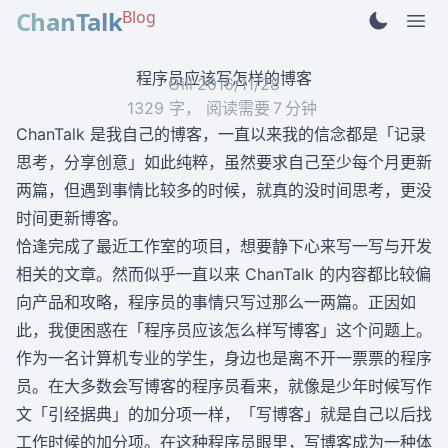
ChanTalk
Blog
程序员应该写怎样的博客
Gill
2016/11/28
1329
字， 阅读需要
7
分钟
ChanTalk
是我自己的博客，一直以来我的信念都是「记录
思考，分享创意」如此纯粹，虽然要求自己至少每个月更新
两篇，但遇到事情比较多的时候，就真的没时间思考，更没
时间更新博客。
恰逢完成了最近工作室的项目，想要静下心来写一写与开发
相关的文章。然而似乎一直以来 ChanTalk 的内容都比较偏
向产品和攻略，程序员的事情只写过那么一两篇。正因如
此，我便困惑在「程序员应该怎么样写博客」这个问题上。
作为一名计算机专业的学生，身边也是离不开一票票的程序
员。在大多数会写博客的程序员看来，就像是少年时候写作
文「引经据典」的加分项一样，「写博客」就是自己以后找
工作时候的加分项。在这种程序员眼里，写博客成为一种体